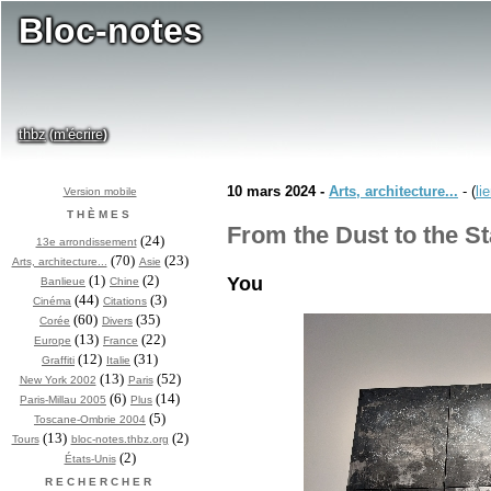
Bloc-notes
thbz
m'écrire
(
)
10 mars 2024 -
Arts, architecture...
- (
li
Version mobile
THÈMES
From the Dust to the St
(24)
13e arrondissement
(70)
(23)
Arts, architecture...
Asie
(1)
(2)
You
Banlieue
Chine
(44)
(3)
Cinéma
Citations
(60)
(35)
Corée
Divers
(13)
(22)
Europe
France
(12)
(31)
Graffiti
Italie
(13)
(52)
New York 2002
Paris
(6)
(14)
Paris-Millau 2005
Plus
(5)
Toscane-Ombrie 2004
(13)
(2)
Tours
bloc-notes.thbz.org
(2)
États-Unis
RECHERCHER