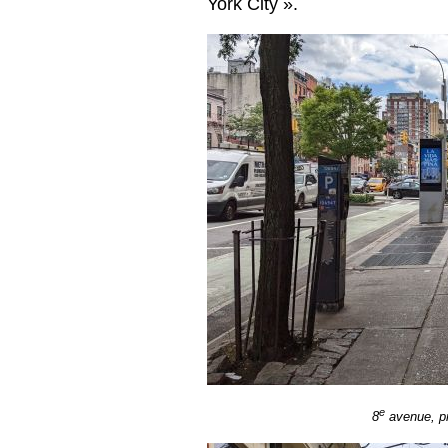
York City ».
e
8
avenue, pr