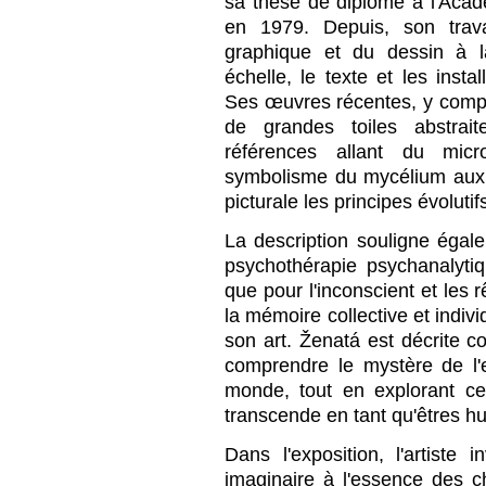
sa thèse de diplôme à l'Aca
en 1979. Depuis, son trava
graphique et du dessin à l
échelle, le texte et les insta
Ses œuvres récentes, y compr
de grandes toiles abstrai
références allant du mi
symbolisme du mycélium aux é
picturale les principes évolutif
La description souligne égalem
psychothérapie psychanalytiqu
que pour l'inconscient et le
la mémoire collective et indivi
son art. Ženatá est décrite
comprendre le mystère de l'
monde, tout en explorant c
transcende en tant qu'êtres h
Dans l'exposition, l'artiste 
imaginaire à l'essence des 