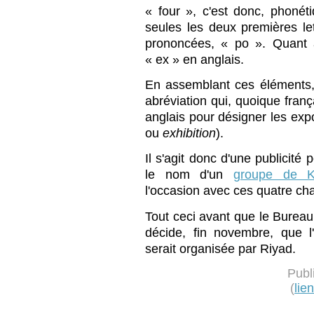
« four », c'est donc, phoné
seules les deux premières le
prononcées, « po ». Quant à
« ex » en anglais.
En assemblant ces éléments,
abréviation qui, quoique fran
anglais pour désigner les expo
ou
exhibition
).
Il s'agit donc d'une publicité 
le nom d'un
groupe de K
l'occasion avec ces quatre ch
Tout ceci avant que le Bureau
décide, fin novembre, que l
serait organisée par Riyad.
Publ
(
lie