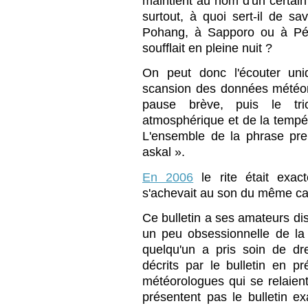
maintient au nom d'un certain
surtout, à quoi sert-il de sav
Pohang, à Sapporo ou à Péki
soufflait en pleine nuit ?
On peut donc l'écouter uni
scansion des données météor
pause brève, puis le tr
atmosphérique et de la tempé
L'ensemble de la phrase pr
askal ».
En 2006
le rite était exac
s'achevait au son du même car
Ce bulletin a ses amateurs dis
un peu obsessionnelle de l
quelqu'un a pris soin de dre
décrits par le bulletin en p
météorologues qui se relaient
présentent pas le bulletin 