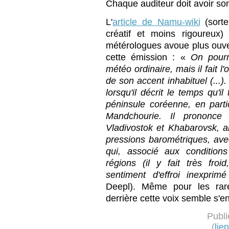
Chaque auditeur doit avoir so
L'
article de Namu-wiki
(sorte
créatif et moins rigoureux
métérologues avoue plus ouve
cette émission : «
On pourr
météo ordinaire, mais il fait l
de son accent inhabituel (...).
lorsqu'il décrit le temps qu'i
péninsule coréenne, en parti
Mandchourie. Il prononc
Vladivostok et Khabarovsk, a
pressions barométriques, ave
qui, associé aux condition
régions (il y fait très froid
sentiment d'effroi inexprimé
Deepl). Même pour les rares
derrière cette voix semble s'en
Publi
(
lie