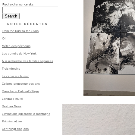
Rechercher sur ce site:
NOTES RÉCENTES
From the Dust to the Stars
X4
Météo des pêcheurs
Les trottoirs de New York
À la recherche des familles séparées
Trois témoins
Le cadre sur le mur
Colbert, protecteur des arts
Gamcheon Cultural Village
Langage mural
Daehan News
L'immeuble qui cache la montagne
Prêt-à-sculpter
Cent vingt-cinq ans