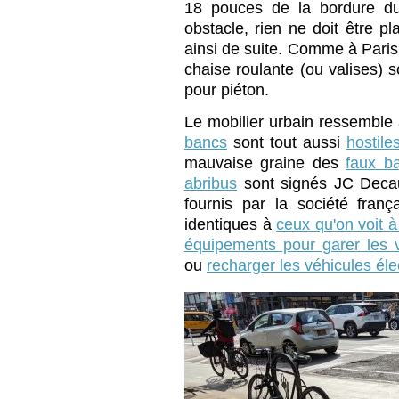
18 pouces de la bordure du t
obstacle, rien ne doit être p
ainsi de suite. Comme à Pari
chaise roulante (ou valises) 
pour piéton.
Le mobilier urbain ressemble à
bancs
sont tout aussi
hostile
mauvaise graine des
faux b
abribus
sont signés JC Deca
fournis par la société fran
identiques à
ceux qu'on voit à
équipements pour garer les 
ou
recharger les véhicules éle