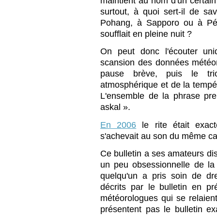
maintient au nom d'un certain
surtout, à quoi sert-il de sav
Pohang, à Sapporo ou à Péki
soufflait en pleine nuit ?
On peut donc l'écouter uni
scansion des données météor
pause brève, puis le tr
atmosphérique et de la tempé
L'ensemble de la phrase pr
askal ».
En 2006
le rite était exac
s'achevait au son du même car
Ce bulletin a ses amateurs dis
un peu obsessionnelle de l
quelqu'un a pris soin de dre
décrits par le bulletin en p
météorologues qui se relaient
présentent pas le bulletin 