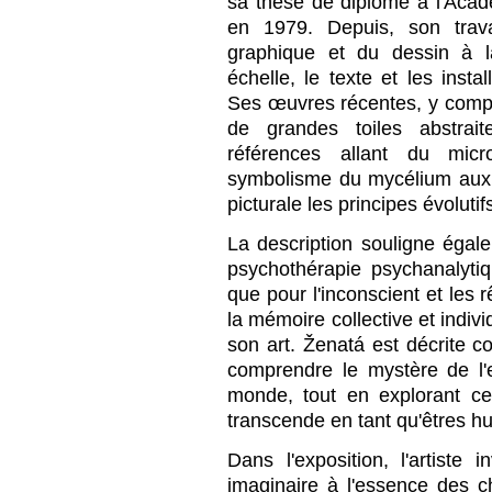
sa thèse de diplôme à l'Aca
en 1979. Depuis, son trava
graphique et du dessin à l
échelle, le texte et les insta
Ses œuvres récentes, y compr
de grandes toiles abstrai
références allant du mi
symbolisme du mycélium aux é
picturale les principes évolutif
La description souligne égalem
psychothérapie psychanalytiqu
que pour l'inconscient et le
la mémoire collective et indivi
son art. Ženatá est décrite
comprendre le mystère de l'
monde, tout en explorant c
transcende en tant qu'êtres h
Dans l'exposition, l'artiste 
imaginaire à l'essence des 