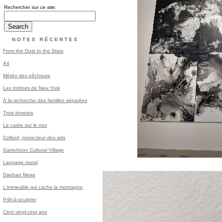
Rechercher sur ce site:
NOTES RÉCENTES
From the Dust to the Stars
X4
Météo des pêcheurs
Les trottoirs de New York
À la recherche des familles séparées
Trois témoins
Le cadre sur le mur
Colbert, protecteur des arts
Gamcheon Cultural Village
Langage mural
Daehan News
L'immeuble qui cache la montagne
Prêt-à-sculpter
Cent vingt-cinq ans