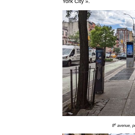
York City ».
e
8
avenue, pr