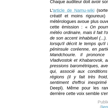
Chaque auditeur doit avoir so
L'
article de Namu-wiki
(sorte
créatif et moins rigoureux
métérologues avoue plus ouve
cette émission : «
On pourr
météo ordinaire, mais il fait l
de son accent inhabituel (...).
lorsqu'il décrit le temps qu'i
péninsule coréenne, en parti
Mandchourie. Il prononc
Vladivostok et Khabarovsk, a
pressions barométriques, ave
qui, associé aux condition
régions (il y fait très froid
sentiment d'effroi inexprimé
Deepl). Même pour les rares
derrière cette voix semble s'en
Publi
(
lie