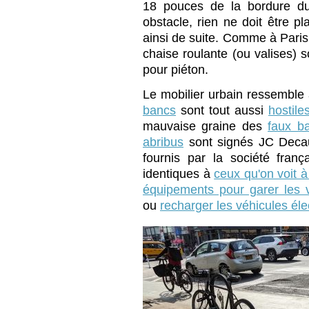
18 pouces de la bordure du t
obstacle, rien ne doit être p
ainsi de suite. Comme à Pari
chaise roulante (ou valises) 
pour piéton.
Le mobilier urbain ressemble à
bancs
sont tout aussi
hostile
mauvaise graine des
faux b
abribus
sont signés JC Deca
fournis par la société fran
identiques à
ceux qu'on voit à
équipements pour garer les 
ou
recharger les véhicules éle