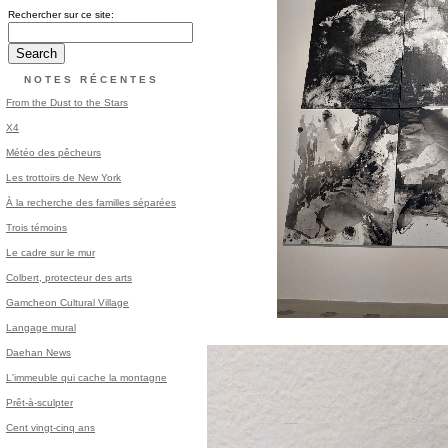
Rechercher sur ce site:
NOTES RÉCENTES
From the Dust to the Stars
X4
Météo des pêcheurs
Les trottoirs de New York
À la recherche des familles séparées
Trois témoins
Le cadre sur le mur
Colbert, protecteur des arts
Gamcheon Cultural Village
Langage mural
Daehan News
L'immeuble qui cache la montagne
Prêt-à-sculpter
Cent vingt-cinq ans