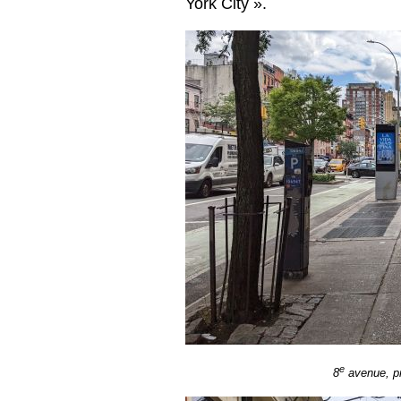
York City ».
e
8
avenue, pr