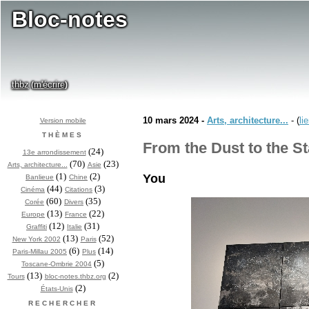
Bloc-notes
thbz
m'écrire
(
)
10 mars 2024 -
Arts, architecture...
- (
li
Version mobile
THÈMES
From the Dust to the St
(24)
13e arrondissement
(70)
(23)
Arts, architecture...
Asie
(1)
(2)
You
Banlieue
Chine
(44)
(3)
Cinéma
Citations
(60)
(35)
Corée
Divers
(13)
(22)
Europe
France
(12)
(31)
Graffiti
Italie
(13)
(52)
New York 2002
Paris
(6)
(14)
Paris-Millau 2005
Plus
(5)
Toscane-Ombrie 2004
(13)
(2)
Tours
bloc-notes.thbz.org
(2)
États-Unis
RECHERCHER