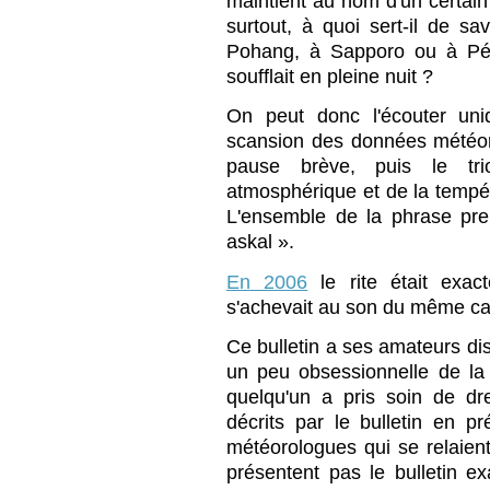
maintient au nom d'un certain
surtout, à quoi sert-il de sav
Pohang, à Sapporo ou à Péki
soufflait en pleine nuit ?
On peut donc l'écouter uni
scansion des données météor
pause brève, puis le tr
atmosphérique et de la tempé
L'ensemble de la phrase pr
askal ».
En 2006
le rite était exac
s'achevait au son du même car
Ce bulletin a ses amateurs dis
un peu obsessionnelle de l
quelqu'un a pris soin de dre
décrits par le bulletin en p
météorologues qui se relaient
présentent pas le bulletin 