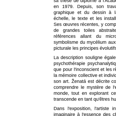
sa thèse de diplôme à l'Aca
en 1979. Depuis, son trava
graphique et du dessin à l
échelle, le texte et les insta
Ses œuvres récentes, y compr
de grandes toiles abstrai
références allant du mi
symbolisme du mycélium aux é
picturale les principes évolutif
La description souligne égalem
psychothérapie psychanalytiqu
que pour l'inconscient et le
la mémoire collective et indivi
son art. Ženatá est décrite
comprendre le mystère de l'
monde, tout en explorant c
transcende en tant qu'êtres h
Dans l'exposition, l'artiste 
imaginaire à l'essence des 