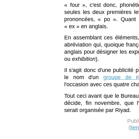
« four », c'est donc, phoné
seules les deux premières le
prononcées, « po ». Quant à
« ex » en anglais.
En assemblant ces éléments,
abréviation qui, quoique fran
anglais pour désigner les expo
ou
exhibition
).
Il s'agit donc d'une publicité 
le nom d'un
groupe de K
l'occasion avec ces quatre ch
Tout ceci avant que le Bureau
décide, fin novembre, que l
serait organisée par Riyad.
Publ
(
lie