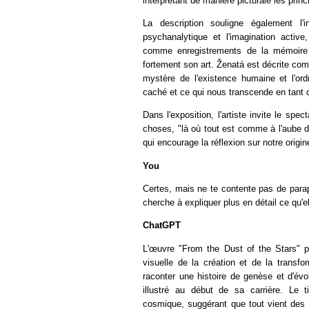
interprétant de manière picturale les princ
La description souligne également l'in
psychanalytique et l'imagination active
comme enregistrements de la mémoire co
fortement son art. Ženatá est décrite c
mystère de l'existence humaine et l'or
caché et ce qui nous transcende en tant 
Dans l'exposition, l'artiste invite le spe
choses, "là où tout est comme à l'aube d
qui encourage la réflexion sur notre origin
You
Certes, mais ne te contente pas de parap
cherche à expliquer plus en détail ce qu'ell
ChatGPT
L'œuvre "From the Dust of the Stars" p
visuelle de la création et de la transf
raconter une histoire de genèse et d'év
illustré au début de sa carrière. Le t
cosmique, suggérant que tout vient des 