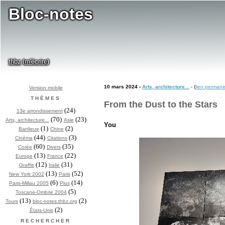
Bloc-notes
thbz
m'écrire
(
)
10 mars 2024 -
Arts, architecture...
- (
lien perman
Version mobile
THÈMES
From the Dust to the Stars
(24)
13e arrondissement
(70)
(23)
Arts, architecture...
Asie
You
(1)
(2)
Banlieue
Chine
(44)
(3)
Cinéma
Citations
(60)
(35)
Corée
Divers
(13)
(22)
Europe
France
(12)
(31)
Graffiti
Italie
(13)
(52)
New York 2002
Paris
(6)
(14)
Paris-Millau 2005
Plus
(5)
Toscane-Ombrie 2004
(13)
(2)
Tours
bloc-notes.thbz.org
(2)
États-Unis
RECHERCHER