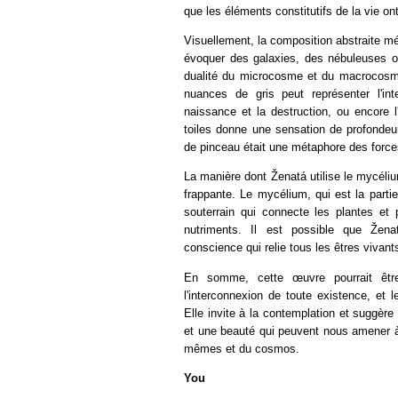
que les éléments constitutifs de la vie on
Visuellement, la composition abstraite m
évoquer des galaxies, des nébuleuses ou
dualité du microcosme et du macrocosme.
nuances de gris peut représenter l'inte
naissance et la destruction, ou encore l
toiles donne une sensation de profond
de pinceau était une métaphore des forces
La manière dont Ženatá utilise le mycéli
frappante. Le mycélium, qui est la parti
souterrain qui connecte les plantes et 
nutriments. Il est possible que Žen
conscience qui relie tous les êtres vivants
En somme, cette œuvre pourrait être 
l'interconnexion de toute existence, et l
Elle invite à la contemplation et suggère
et une beauté qui peuvent nous amener 
mêmes et du cosmos.
You