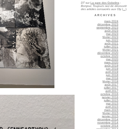
DT
sur
La gare des Gobelins
:
Bonjour, Toujours ravi de découvrir
des articles consacrés aux Oly
(...)
ARCHIVES
mars 2024
décembre 2023
septembre 2023
août 2023
mai 2023
février 2023
juin 2022
août 2021
juillet 2021
février 2021
décembre 2020
octobre 2020
mai 2020
mars 2020
août 2019
juin 2019
avril 2019
juin 2018
mai 2018
février 2018
août 2017
juillet 2017
avril 2017
octobre 2016
janvier 2016
juillet 2015
mai 2015
avril 2015
mars 2015
février 2015
janvier 2015
décembre 2014
novembre 2014
octobre 2014
septembre 2014