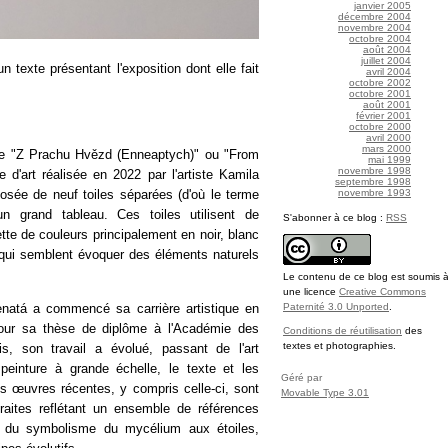
janvier 2005
décembre 2004
novembre 2004
octobre 2004
août 2004
juillet 2004
n texte présentant l'exposition dont elle fait
avril 2004
octobre 2002
octobre 2001
août 2001
février 2001
octobre 2000
avril 2000
mars 2000
ule "Z Prachu Hvězd (Enneaptych)" ou "From
mai 1999
novembre 1998
d'art réalisée en 2022 par l'artiste Kamila
septembre 1998
novembre 1993
sée de neuf toiles séparées (d'où le terme
n grand tableau. Ces toiles utilisent de
S'abonner à ce blog :
RSS
lette de couleurs principalement en noir, blanc
 qui semblent évoquer des éléments naturels
Le contenu de ce blog est soumis 
une licence
Creative Commons
natá a commencé sa carrière artistique en
Paternité 3.0 Unported
.
our sa thèse de diplôme à l'Académie des
Conditions de réutilisation
des
textes et photographies.
, son travail a évolué, passant de l'art
peinture à grande échelle, le texte et les
Géré par
es œuvres récentes, y compris celle-ci, sont
Movable Type 3.01
aites reflétant un ensemble de références
 du symbolisme du mycélium aux étoiles,