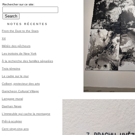
Rechercher sur ce site:
NOTES RÉCENTES
From the Dust to the Stars
X4
Météo des pêcheurs
Les trottoirs de New York
À la recherche des familles séparées
Trois témoins
Le cadre sur le mur
Colbert, protecteur des arts
Gamcheon Cultural Village
Langage mural
Daehan News
L'immeuble qui cache la montagne
Prêt-à-sculpter
Cent vingt-cinq ans