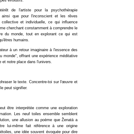
ipes évolutifs.
térêt de l'artiste pour la psychothérapie
, ainsi que pour l'inconscient et les rêves
llective et individuelle, ce qui influence
omme cherchant constamment à comprendre le
dre du monde, tout en explorant ce qui est
qu'êtres humains.
ctateur à un retour imaginaire à l'essence des
u monde", offrant une expérience méditative
e et notre place dans l'univers.
hraser le texte. Concentre-toi sur l'œuvre et
e peut signifier.
eut être interprétée comme une exploration
ormation. Les neuf toiles ensemble semblent
olution, une allusion au poème que Ženatá a
itre lui-même fait référence à une origine
étoiles, une idée souvent évoquée pour dire