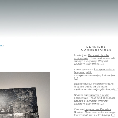
ent
)
DERNIERS
COMMENTAIRES
Loniedj
sur
Bucarest : la ville
occidentale
:
Your next spin could
change everything. Why risk
waiting?! Start Winni
(...)
tomhxxyxvm
sur
Inscriptions dans
l'espace public
:
uxmvgzzmuzexnwsiyoplortomojeon
(...)
ytwqnehtsk
sur
Inscriptions dans
l'espace public au Vietnam
:
ulpkhmdoozksseoljzxgdjsdleugoj
(...
Shaunii
sur
Bucarest : la ville
occidentale
:
Your next spin could
change everything. Why risk
waiting?! Start Winni
(...)
thbz
sur
La gare des Gobelins
:
Bonjour, Merci pour votre passage.
Intéressant site sur les Olympi
(...)