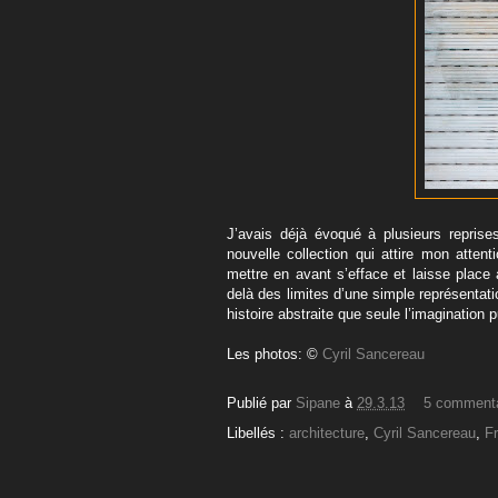
J’avais déjà évoqué à plusieurs reprises
nouvelle collection qui attire mon atten
mettre en avant s’efface et laisse place
delà des limites d’une simple représentati
histoire abstraite que seule l’imagination
Les photos: ©
Cyril Sancereau
Publié par
Sipane
à
29.3.13
5 comment
Libellés :
architecture
,
Cyril Sancereau
,
F