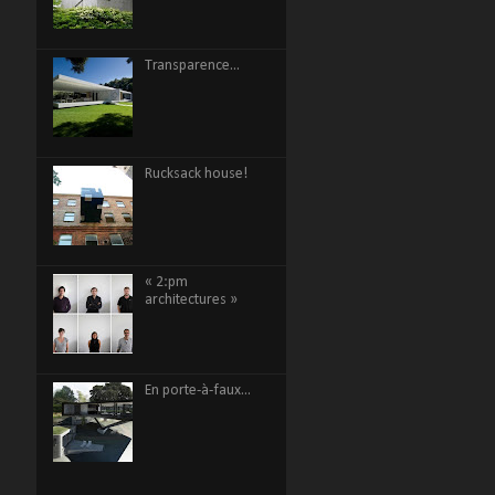
Transparence...
Rucksack house!
« 2:pm
architectures »
En porte-à-faux...