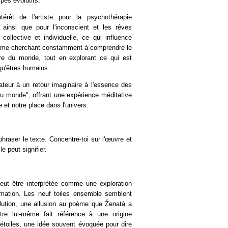
ipes évolutifs.
térêt de l'artiste pour la psychothérapie
, ainsi que pour l'inconscient et les rêves
llective et individuelle, ce qui influence
omme cherchant constamment à comprendre le
dre du monde, tout en explorant ce qui est
qu'êtres humains.
ctateur à un retour imaginaire à l'essence des
u monde", offrant une expérience méditative
e et notre place dans l'univers.
hraser le texte. Concentre-toi sur l'œuvre et
e peut signifier.
eut être interprétée comme une exploration
ormation. Les neuf toiles ensemble semblent
olution, une allusion au poème que Ženatá a
itre lui-même fait référence à une origine
étoiles, une idée souvent évoquée pour dire