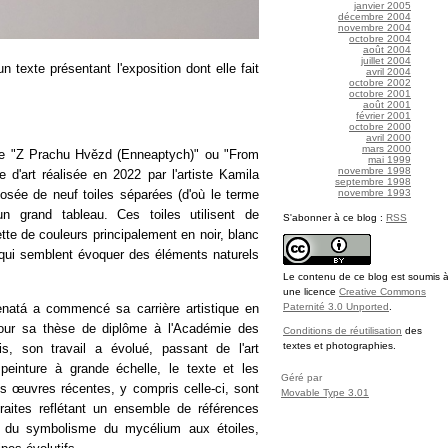
janvier 2005
décembre 2004
novembre 2004
octobre 2004
août 2004
juillet 2004
n texte présentant l'exposition dont elle fait
avril 2004
octobre 2002
octobre 2001
août 2001
février 2001
octobre 2000
avril 2000
mars 2000
ule "Z Prachu Hvězd (Enneaptych)" ou "From
mai 1999
novembre 1998
d'art réalisée en 2022 par l'artiste Kamila
septembre 1998
novembre 1993
sée de neuf toiles séparées (d'où le terme
n grand tableau. Ces toiles utilisent de
S'abonner à ce blog :
RSS
lette de couleurs principalement en noir, blanc
 qui semblent évoquer des éléments naturels
Le contenu de ce blog est soumis 
une licence
Creative Commons
natá a commencé sa carrière artistique en
Paternité 3.0 Unported
.
our sa thèse de diplôme à l'Académie des
Conditions de réutilisation
des
textes et photographies.
, son travail a évolué, passant de l'art
peinture à grande échelle, le texte et les
Géré par
es œuvres récentes, y compris celle-ci, sont
Movable Type 3.01
aites reflétant un ensemble de références
 du symbolisme du mycélium aux étoiles,