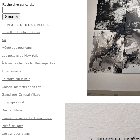
Rechercher sur ce site:
NOTES RÉCENTES
From the Dust to the Stars
X4
Météo des pêcheurs
Les trottoirs de New York
À la recherche des familles séparées
Trois témoins
Le cadre sur le mur
Colbert, protecteur des arts
Gamcheon Cultural Village
Langage mural
Daehan News
L'immeuble qui cache la montagne
Prêt-à-sculpter
Cent vingt-cinq ans