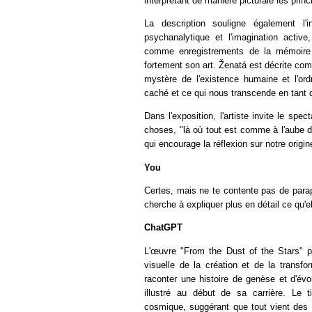
interprétant de manière picturale les princ
La description souligne également l'in
psychanalytique et l'imagination active
comme enregistrements de la mémoire co
fortement son art. Ženatá est décrite c
mystère de l'existence humaine et l'or
caché et ce qui nous transcende en tant 
Dans l'exposition, l'artiste invite le spe
choses, "là où tout est comme à l'aube d
qui encourage la réflexion sur notre origin
You
Certes, mais ne te contente pas de parap
cherche à expliquer plus en détail ce qu'ell
ChatGPT
L'œuvre "From the Dust of the Stars" p
visuelle de la création et de la transf
raconter une histoire de genèse et d'év
illustré au début de sa carrière. Le t
cosmique, suggérant que tout vient des 