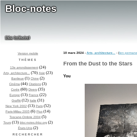
Bloc-notes
thbz
m'écrire
(
)
10 mars 2024 -
Arts, architecture...
- (
lien perman
Version mobile
THÈMES
From the Dust to the Stars
(24)
13e arrondissement
(70)
(23)
Arts, architecture...
Asie
You
(1)
(2)
Banlieue
Chine
(44)
(3)
Cinéma
Citations
(60)
(35)
Corée
Divers
(13)
(22)
Europe
France
(12)
(31)
Graffiti
Italie
(13)
(52)
New York 2002
Paris
(6)
(14)
Paris-Millau 2005
Plus
(5)
Toscane-Ombrie 2004
(13)
(2)
Tours
bloc-notes.thbz.org
(2)
États-Unis
RECHERCHER