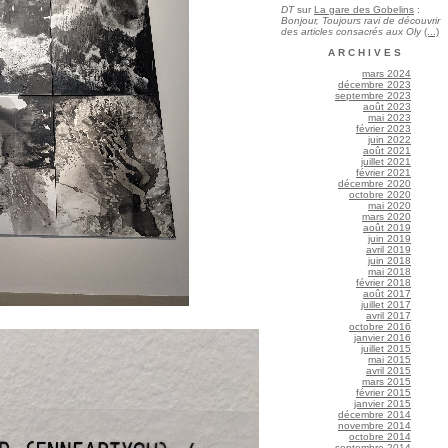
DT
sur
La gare des Gobelins
:
Bonjour, Toujours ravi de découvrir
des articles consacrés aux Oly
(...)
ARCHIVES
mars 2024
décembre 2023
septembre 2023
août 2023
mai 2023
février 2023
juin 2022
août 2021
juillet 2021
février 2021
décembre 2020
octobre 2020
mai 2020
mars 2020
août 2019
juin 2019
avril 2019
juin 2018
mai 2018
février 2018
août 2017
juillet 2017
avril 2017
octobre 2016
janvier 2016
juillet 2015
mai 2015
avril 2015
mars 2015
février 2015
janvier 2015
décembre 2014
novembre 2014
octobre 2014
septembre 2014