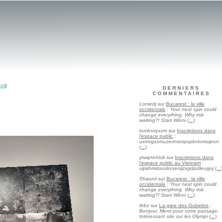
ent
)
DERNIERS
COMMENTAIRES
Loniedj
sur
Bucarest : la ville
occidentale
:
Your next spin could
change everything. Why risk
waiting?! Start Winni
(...)
tomhxxyxvm
sur
Inscriptions dans
l'espace public
:
uxmvgzzmuzexnwsiyoplortomojeon
(...)
ytwqnehtsk
sur
Inscriptions dans
l'espace public au Vietnam
:
ulpkhmdoozksseoljzxgdjsdleugoj
(...
Shaunii
sur
Bucarest : la ville
occidentale
:
Your next spin could
change everything. Why risk
waiting?! Start Winni
(...)
thbz
sur
La gare des Gobelins
:
Bonjour, Merci pour votre passage.
Intéressant site sur les Olympi
(...)