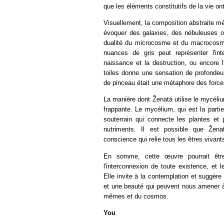
que les éléments constitutifs de la vie on
Visuellement, la composition abstraite m
évoquer des galaxies, des nébuleuses ou
dualité du microcosme et du macrocosme.
nuances de gris peut représenter l'inte
naissance et la destruction, ou encore l
toiles donne une sensation de profond
de pinceau était une métaphore des forces
La manière dont Ženatá utilise le mycéli
frappante. Le mycélium, qui est la parti
souterrain qui connecte les plantes et 
nutriments. Il est possible que Žen
conscience qui relie tous les êtres vivants
En somme, cette œuvre pourrait être 
l'interconnexion de toute existence, et l
Elle invite à la contemplation et suggère
et une beauté qui peuvent nous amener 
mêmes et du cosmos.
You