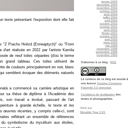
janvier 2005
décembre 2004
novembre 2004
octobre 2004
août 2004
juillet 2004
n texte présentant l'exposition dont elle fait
avril 2004
octobre 2002
octobre 2001
août 2001
février 2001
octobre 2000
avril 2000
mars 2000
ule "Z Prachu Hvězd (Enneaptych)" ou "From
mai 1999
novembre 1998
d'art réalisée en 2022 par l'artiste Kamila
septembre 1998
novembre 1993
sée de neuf toiles séparées (d'où le terme
n grand tableau. Ces toiles utilisent de
S'abonner à ce blog :
RSS
lette de couleurs principalement en noir, blanc
 qui semblent évoquer des éléments naturels
Le contenu de ce blog est soumis 
une licence
Creative Commons
natá a commencé sa carrière artistique en
Paternité 3.0 Unported
.
our sa thèse de diplôme à l'Académie des
Conditions de réutilisation
des
textes et photographies.
, son travail a évolué, passant de l'art
peinture à grande échelle, le texte et les
Géré par
es œuvres récentes, y compris celle-ci, sont
Movable Type 3.01
aites reflétant un ensemble de références
 du symbolisme du mycélium aux étoiles,