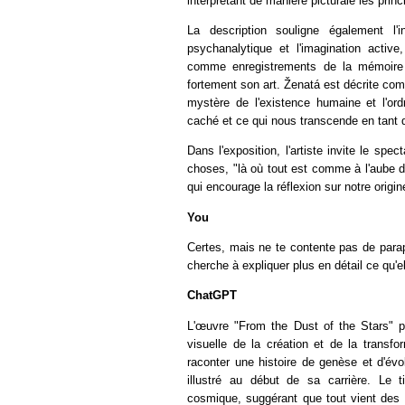
interprétant de manière picturale les princ
La description souligne également l'in
psychanalytique et l'imagination active
comme enregistrements de la mémoire co
fortement son art. Ženatá est décrite c
mystère de l'existence humaine et l'or
caché et ce qui nous transcende en tant 
Dans l'exposition, l'artiste invite le spe
choses, "là où tout est comme à l'aube d
qui encourage la réflexion sur notre origin
You
Certes, mais ne te contente pas de parap
cherche à expliquer plus en détail ce qu'ell
ChatGPT
L'œuvre "From the Dust of the Stars" p
visuelle de la création et de la transf
raconter une histoire de genèse et d'év
illustré au début de sa carrière. Le t
cosmique, suggérant que tout vient des 