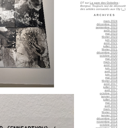
DT
sur
La gare des Gobelins
:
Bonjour, Toujours ravi de découvrir
des articles consacrés aux Oly
(...)
ARCHIVES
mars 2024
décembre 2023
septembre 2023
août 2023
mai 2023
février 2023
juin 2022
août 2021
juillet 2021
février 2021
décembre 2020
octobre 2020
mai 2020
mars 2020
août 2019
juin 2019
avril 2019
juin 2018
mai 2018
février 2018
août 2017
juillet 2017
avril 2017
octobre 2016
janvier 2016
juillet 2015
mai 2015
avril 2015
mars 2015
février 2015
janvier 2015
décembre 2014
novembre 2014
octobre 2014
septembre 2014