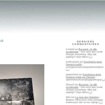
ent
)
DERNIERS
COMMENTAIRES
Loniedj
sur
Bucarest : la ville
occidentale
:
Your next spin could
change everything. Why risk
waiting?! Start Winni
(...)
tomhxxyxvm
sur
Inscriptions dans
l'espace public
:
uxmvgzzmuzexnwsiyoplortomojeon
(...)
ytwqnehtsk
sur
Inscriptions dans
l'espace public au Vietnam
:
ulpkhmdoozksseoljzxgdjsdleugoj
(...
Shaunii
sur
Bucarest : la ville
occidentale
:
Your next spin could
change everything. Why risk
waiting?! Start Winni
(...)
thbz
sur
La gare des Gobelins
:
Bonjour, Merci pour votre passage.
Intéressant site sur les Olympi
(...)