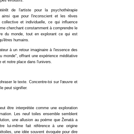
ipes évolutifs.
térêt de l'artiste pour la psychothérapie
, ainsi que pour l'inconscient et les rêves
llective et individuelle, ce qui influence
omme cherchant constamment à comprendre le
dre du monde, tout en explorant ce qui est
qu'êtres humains.
ctateur à un retour imaginaire à l'essence des
u monde", offrant une expérience méditative
e et notre place dans l'univers.
hraser le texte. Concentre-toi sur l'œuvre et
e peut signifier.
eut être interprétée comme une exploration
ormation. Les neuf toiles ensemble semblent
olution, une allusion au poème que Ženatá a
itre lui-même fait référence à une origine
étoiles, une idée souvent évoquée pour dire