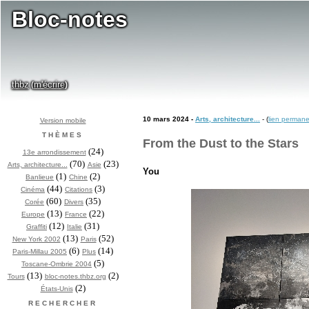
Bloc-notes
thbz
m'écrire
(
)
10 mars 2024 -
Arts, architecture...
- (
lien perman
Version mobile
THÈMES
From the Dust to the Stars
(24)
13e arrondissement
(70)
(23)
Arts, architecture...
Asie
You
(1)
(2)
Banlieue
Chine
(44)
(3)
Cinéma
Citations
(60)
(35)
Corée
Divers
(13)
(22)
Europe
France
(12)
(31)
Graffiti
Italie
(13)
(52)
New York 2002
Paris
(6)
(14)
Paris-Millau 2005
Plus
(5)
Toscane-Ombrie 2004
(13)
(2)
Tours
bloc-notes.thbz.org
(2)
États-Unis
RECHERCHER