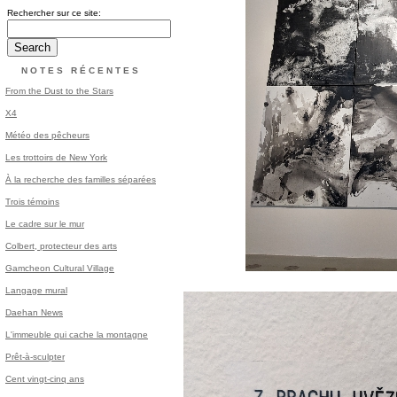
Rechercher sur ce site:
NOTES RÉCENTES
From the Dust to the Stars
X4
Météo des pêcheurs
Les trottoirs de New York
À la recherche des familles séparées
Trois témoins
Le cadre sur le mur
Colbert, protecteur des arts
Gamcheon Cultural Village
Langage mural
Daehan News
L'immeuble qui cache la montagne
Prêt-à-sculpter
Cent vingt-cinq ans