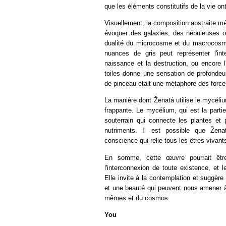
que les éléments constitutifs de la vie on
Visuellement, la composition abstraite m
évoquer des galaxies, des nébuleuses ou
dualité du microcosme et du macrocosme.
nuances de gris peut représenter l'inte
naissance et la destruction, ou encore l
toiles donne une sensation de profond
de pinceau était une métaphore des forces
La manière dont Ženatá utilise le mycéli
frappante. Le mycélium, qui est la parti
souterrain qui connecte les plantes et 
nutriments. Il est possible que Žen
conscience qui relie tous les êtres vivants
En somme, cette œuvre pourrait être 
l'interconnexion de toute existence, et l
Elle invite à la contemplation et suggère
et une beauté qui peuvent nous amener 
mêmes et du cosmos.
You