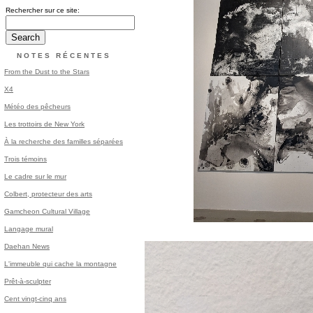
Rechercher sur ce site:
NOTES RÉCENTES
From the Dust to the Stars
X4
Météo des pêcheurs
Les trottoirs de New York
À la recherche des familles séparées
Trois témoins
Le cadre sur le mur
Colbert, protecteur des arts
Gamcheon Cultural Village
Langage mural
Daehan News
L'immeuble qui cache la montagne
Prêt-à-sculpter
Cent vingt-cinq ans