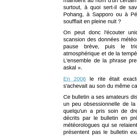
maintient au nom d'un certain
surtout, à quoi sert-il de sav
Pohang, à Sapporo ou à Péki
soufflait en pleine nuit ?
On peut donc l'écouter uni
scansion des données météor
pause brève, puis le tr
atmosphérique et de la tempé
L'ensemble de la phrase pr
askal ».
En 2006
le rite était exac
s'achevait au son du même car
Ce bulletin a ses amateurs dis
un peu obsessionnelle de l
quelqu'un a pris soin de dre
décrits par le bulletin en p
météorologues qui se relaient
présentent pas le bulletin 