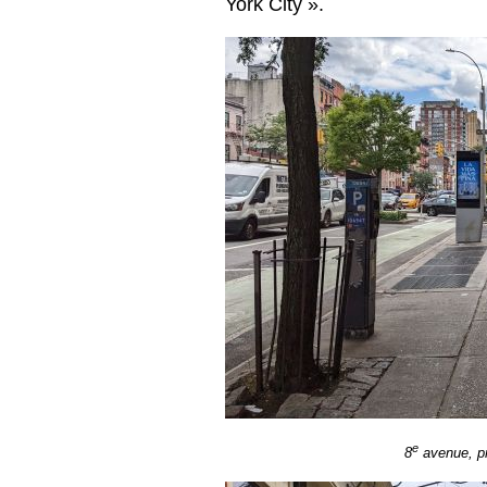
York City ».
e
8
avenue, pr