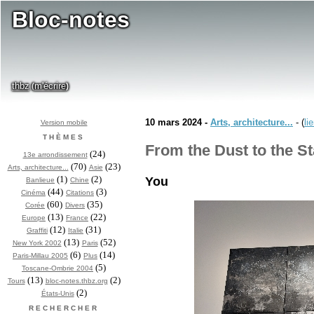
Bloc-notes
thbz
m'écrire
(
)
10 mars 2024 -
Arts, architecture...
- (
li
Version mobile
THÈMES
From the Dust to the St
(24)
13e arrondissement
(70)
(23)
Arts, architecture...
Asie
(1)
(2)
You
Banlieue
Chine
(44)
(3)
Cinéma
Citations
(60)
(35)
Corée
Divers
(13)
(22)
Europe
France
(12)
(31)
Graffiti
Italie
(13)
(52)
New York 2002
Paris
(6)
(14)
Paris-Millau 2005
Plus
(5)
Toscane-Ombrie 2004
(13)
(2)
Tours
bloc-notes.thbz.org
(2)
États-Unis
RECHERCHER