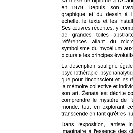
sa thèse de diplôme à l'Aca
en 1979. Depuis, son trava
graphique et du dessin à l
échelle, le texte et les insta
Ses œuvres récentes, y compr
de grandes toiles abstrai
références allant du mi
symbolisme du mycélium aux é
picturale les principes évolutif
La description souligne égalem
psychothérapie psychanalytiqu
que pour l'inconscient et le
la mémoire collective et indivi
son art. Ženatá est décrite
comprendre le mystère de l'
monde, tout en explorant c
transcende en tant qu'êtres h
Dans l'exposition, l'artiste 
imaginaire à l'essence des 