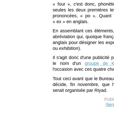
« four », c'est donc, phoné
seules les deux premières le
prononcées, « po ». Quant à
« ex » en anglais.
En assemblant ces éléments,
abréviation qui, quoique fran
anglais pour désigner les expo
ou
exhibition
).
Il s'agit donc d'une publicité 
le nom d'un
groupe de K
l'occasion avec ces quatre ch
Tout ceci avant que le Bureau
décide, fin novembre, que l
serait organisée par Riyad.
Publ
(
lie