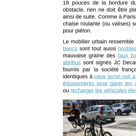
18 pouces de la bordure du t
obstacle, rien ne doit être p
ainsi de suite. Comme à Pari
chaise roulante (ou valises) 
pour piéton.
Le mobilier urbain ressemble à
bancs
sont tout aussi
hostile
mauvaise graine des
faux b
abribus
sont signés JC Deca
fournis par la société fran
identiques à
ceux qu'on voit à
équipements pour garer les 
ou
recharger les véhicules éle