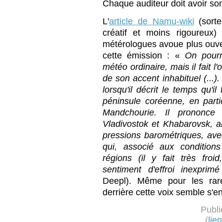
Chaque auditeur doit avoir so
L'
article de Namu-wiki
(sorte
créatif et moins rigoureux
métérologues avoue plus ouve
cette émission : «
On pourr
météo ordinaire, mais il fait l
de son accent inhabituel (...).
lorsqu'il décrit le temps qu'i
péninsule coréenne, en parti
Mandchourie. Il prononc
Vladivostok et Khabarovsk, a
pressions barométriques, ave
qui, associé aux condition
régions (il y fait très froid
sentiment d'effroi inexprimé
Deepl). Même pour les rares
derrière cette voix semble s'en
Publi
(
lie