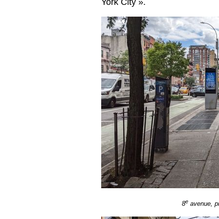
York City ».
e
8
avenue, pr