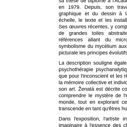
sa thèse de diplôme à l'Aca
en 1979. Depuis, son trava
graphique et du dessin à l
échelle, le texte et les insta
Ses œuvres récentes, y compr
de grandes toiles abstrai
références allant du mi
symbolisme du mycélium aux é
picturale les principes évolutif
La description souligne égalem
psychothérapie psychanalytiqu
que pour l'inconscient et le
la mémoire collective et indivi
son art. Ženatá est décrite
comprendre le mystère de l'
monde, tout en explorant c
transcende en tant qu'êtres h
Dans l'exposition, l'artiste 
imaginaire à l'essence des 