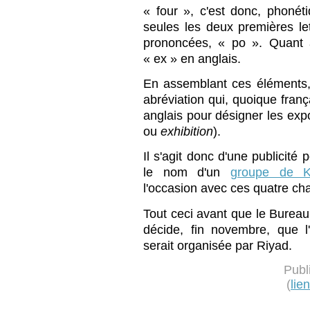
« four », c'est donc, phoné
seules les deux premières le
prononcées, « po ». Quant à
« ex » en anglais.
En assemblant ces éléments,
abréviation qui, quoique fran
anglais pour désigner les expo
ou
exhibition
).
Il s'agit donc d'une publicité 
le nom d'un
groupe de K
l'occasion avec ces quatre ch
Tout ceci avant que le Bureau
décide, fin novembre, que l
serait organisée par Riyad.
Publ
(
lie