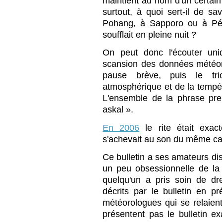
maintient au nom d'un certain
surtout, à quoi sert-il de sav
Pohang, à Sapporo ou à Péki
soufflait en pleine nuit ?
On peut donc l'écouter uni
scansion des données météor
pause brève, puis le tr
atmosphérique et de la tempé
L'ensemble de la phrase pr
askal ».
En 2006
le rite était exac
s'achevait au son du même car
Ce bulletin a ses amateurs dis
un peu obsessionnelle de l
quelqu'un a pris soin de dre
décrits par le bulletin en p
météorologues qui se relaient
présentent pas le bulletin 