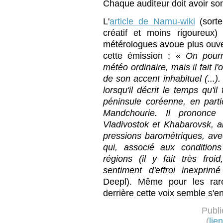
Chaque auditeur doit avoir so
L'
article de Namu-wiki
(sorte
créatif et moins rigoureux
métérologues avoue plus ouve
cette émission : «
On pourr
météo ordinaire, mais il fait l
de son accent inhabituel (...).
lorsqu'il décrit le temps qu'i
péninsule coréenne, en parti
Mandchourie. Il prononc
Vladivostok et Khabarovsk, a
pressions barométriques, ave
qui, associé aux condition
régions (il y fait très froid
sentiment d'effroi inexprimé
Deepl). Même pour les rares
derrière cette voix semble s'en
Publi
(
lie