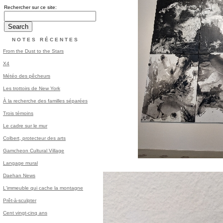
Rechercher sur ce site:
NOTES RÉCENTES
From the Dust to the Stars
X4
Météo des pêcheurs
Les trottoirs de New York
À la recherche des familles séparées
Trois témoins
Le cadre sur le mur
Colbert, protecteur des arts
Gamcheon Cultural Village
Langage mural
Daehan News
L'immeuble qui cache la montagne
Prêt-à-sculpter
Cent vingt-cinq ans