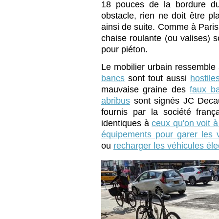
18 pouces de la bordure du t
obstacle, rien ne doit être p
ainsi de suite. Comme à Pari
chaise roulante (ou valises) 
pour piéton.
Le mobilier urbain ressemble à
bancs
sont tout aussi
hostile
mauvaise graine des
faux b
abribus
sont signés JC Deca
fournis par la société fran
identiques à
ceux qu'on voit à
équipements pour garer les 
ou
recharger les véhicules éle