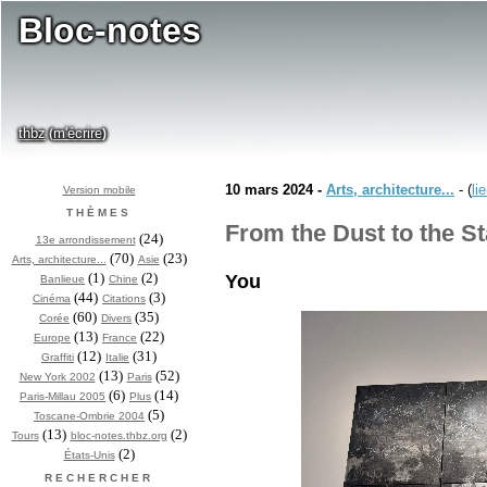
Bloc-notes
thbz
m'écrire
(
)
10 mars 2024 -
Arts, architecture...
- (
li
Version mobile
THÈMES
From the Dust to the St
(24)
13e arrondissement
(70)
(23)
Arts, architecture...
Asie
(1)
(2)
You
Banlieue
Chine
(44)
(3)
Cinéma
Citations
(60)
(35)
Corée
Divers
(13)
(22)
Europe
France
(12)
(31)
Graffiti
Italie
(13)
(52)
New York 2002
Paris
(6)
(14)
Paris-Millau 2005
Plus
(5)
Toscane-Ombrie 2004
(13)
(2)
Tours
bloc-notes.thbz.org
(2)
États-Unis
RECHERCHER