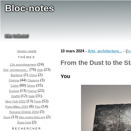
Bloc-notes
thbz
m'écrire
(
)
10 mars 2024 -
Arts, architecture...
- (
li
Version mobile
THÈMES
From the Dust to the St
(24)
13e arrondissement
(70)
(23)
Arts, architecture...
Asie
(1)
(2)
Banlieue
Chine
You
(44)
(3)
Cinéma
Citations
(60)
(35)
Corée
Divers
(13)
(22)
Europe
France
(12)
(31)
Graffiti
Italie
(13)
(52)
New York 2002
Paris
(6)
(14)
Paris-Millau 2005
Plus
(5)
Toscane-Ombrie 2004
(13)
(2)
Tours
bloc-notes.thbz.org
(2)
États-Unis
RECHERCHER