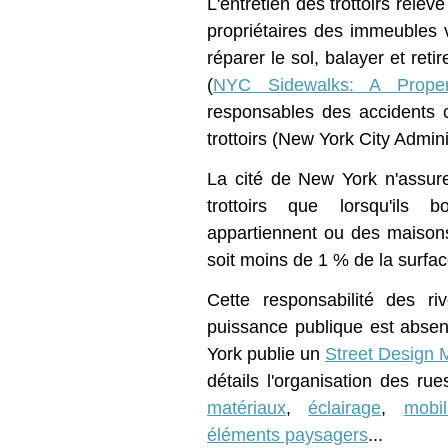
L'entretien des trottoirs relèv
propriétaires des immeubles vo
réparer le sol, balayer et reti
(
NYC Sidewalks: A Proper
responsables des accidents 
trottoirs (New York City Admin
La cité de New York n'assure 
trottoirs que lorsqu'ils 
appartiennent ou des maison
soit moins de 1 % de la surface
Cette responsabilité des ri
puissance publique est absent
York publie un
Street Design 
détails l'organisation des rues
matériaux
,
éclairage
,
mobil
éléments paysagers
...