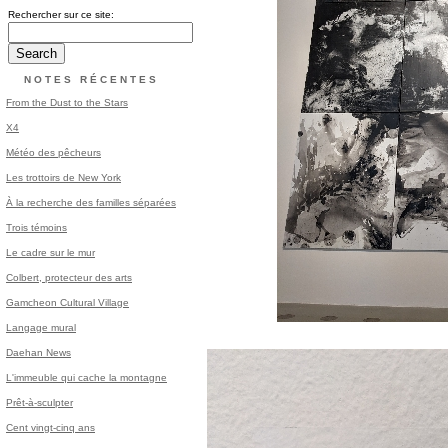
Rechercher sur ce site:
NOTES RÉCENTES
From the Dust to the Stars
X4
Météo des pêcheurs
Les trottoirs de New York
À la recherche des familles séparées
Trois témoins
Le cadre sur le mur
Colbert, protecteur des arts
Gamcheon Cultural Village
Langage mural
Daehan News
L'immeuble qui cache la montagne
Prêt-à-sculpter
Cent vingt-cinq ans