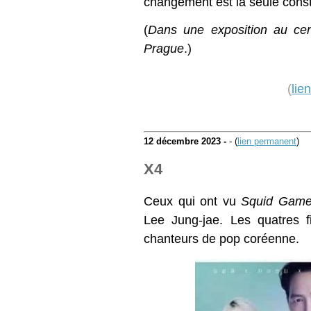
changement est la seule const
(
Dans une exposition au cen
Prague
.)
(
lie
12 décembre 2023 -
- (
lien permanent
)
X4
Ceux qui ont vu
Squid Gam
Lee Jung-jae. Les quatres f
chanteurs de pop coréenne.