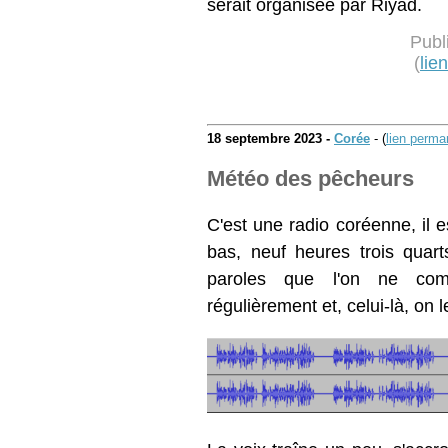
serait organisée par Riyad.
Publ
(
lie
18 septembre 2023 -
Corée
- (
lien perma
Météo des pêcheurs
C'est une radio coréenne, il 
bas, neuf heures trois quart
paroles que l'on ne com
régulièrement et, celui-là, on