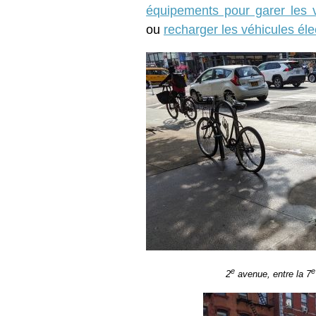
équipements pour garer les 
ou
recharger les véhicules éle
e
e
2
avenue, entre la 7