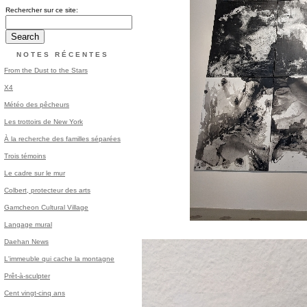
Rechercher sur ce site:
NOTES RÉCENTES
From the Dust to the Stars
X4
Météo des pêcheurs
Les trottoirs de New York
À la recherche des familles séparées
Trois témoins
Le cadre sur le mur
Colbert, protecteur des arts
Gamcheon Cultural Village
Langage mural
Daehan News
L'immeuble qui cache la montagne
Prêt-à-sculpter
Cent vingt-cinq ans