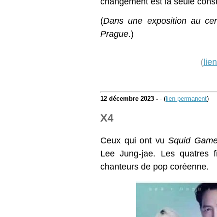
changement est la seule const
(
Dans une exposition au cen
Prague
.)
(
lie
12 décembre 2023 -
- (
lien permanent
)
X4
Ceux qui ont vu
Squid Gam
Lee Jung-jae. Les quatres f
chanteurs de pop coréenne.