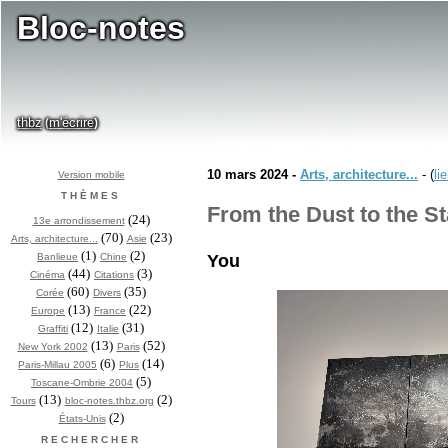
Bloc-notes
thbz
m'écrire
(
)
10 mars 2024 -
Arts, architecture...
- (
li
Version mobile
THÈMES
From the Dust to the St
(24)
13e arrondissement
(70)
(23)
Arts, architecture...
Asie
(1)
(2)
Banlieue
Chine
You
(44)
(3)
Cinéma
Citations
(60)
(35)
Corée
Divers
(13)
(22)
Europe
France
(12)
(31)
Graffiti
Italie
(13)
(52)
New York 2002
Paris
(6)
(14)
Paris-Millau 2005
Plus
(5)
Toscane-Ombrie 2004
(13)
(2)
Tours
bloc-notes.thbz.org
(2)
États-Unis
RECHERCHER