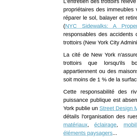
L'entretien des trottoirs relèv
propriétaires des immeubles vo
réparer le sol, balayer et reti
(
NYC Sidewalks: A Proper
responsables des accidents 
trottoirs (New York City Admin
La cité de New York n'assure 
trottoirs que lorsqu'ils 
appartiennent ou des maison
soit moins de 1 % de la surface
Cette responsabilité des ri
puissance publique est absent
York publie un
Street Design 
détails l'organisation des rues
matériaux
,
éclairage
,
mobil
éléments paysagers
...