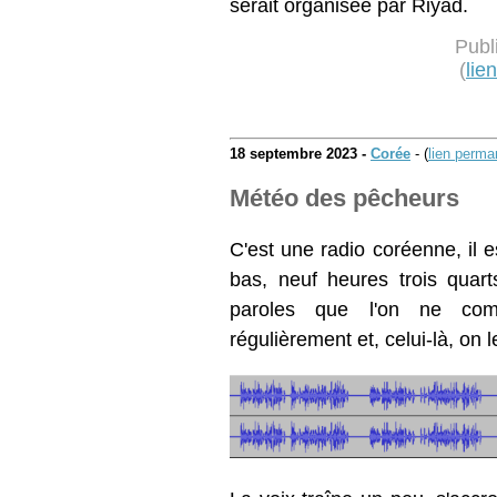
serait organisée par Riyad.
Publ
(
lie
18 septembre 2023 -
Corée
- (
lien perma
Météo des pêcheurs
C'est une radio coréenne, il 
bas, neuf heures trois quart
paroles que l'on ne com
régulièrement et, celui-là, on