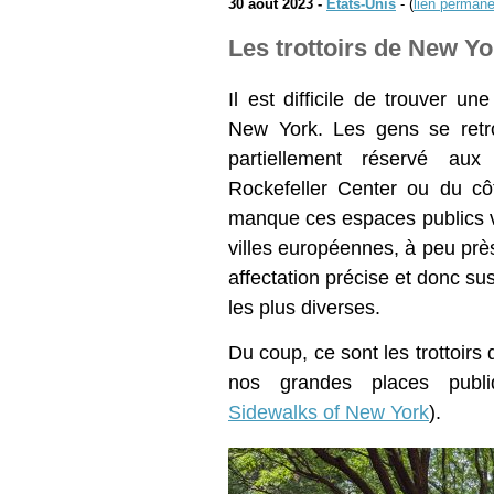
30 août 2023 -
États-Unis
- (
lien permane
Les trottoirs de New Yo
Il est difficile de trouver u
New York. Les gens se retr
partiellement réservé aux
Rockefeller Center ou du cô
manque ces espaces publics v
villes européennes, à peu prè
affectation précise et donc susc
les plus diverses.
Du coup, ce sont les trottoirs 
nos grandes places publi
Sidewalks of New York
).