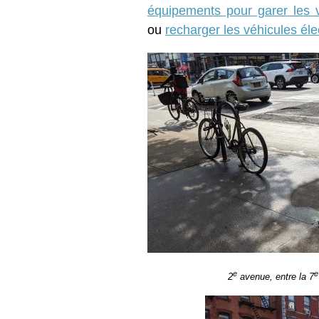
équipements pour garer les 
ou
recharger les véhicules éle
e
e
2
avenue, entre la 7