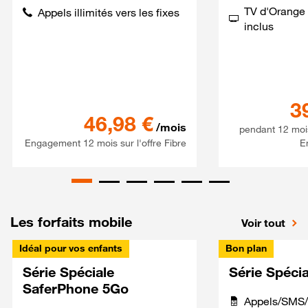
TV d'Orange 
Appels illimités vers les fixes
inclus
3
Série spéciale 120Go 5G + S
46,98
€
/mois
pendant 12 moi
Engagement 12 mois sur l'offre Fibre
E
Les forfaits mobile
Voir tout
Idéal pour vos enfants
Bon plan
Série Spéciale
Série Spéci
SaferPhone 5Go
Appels/SMS/