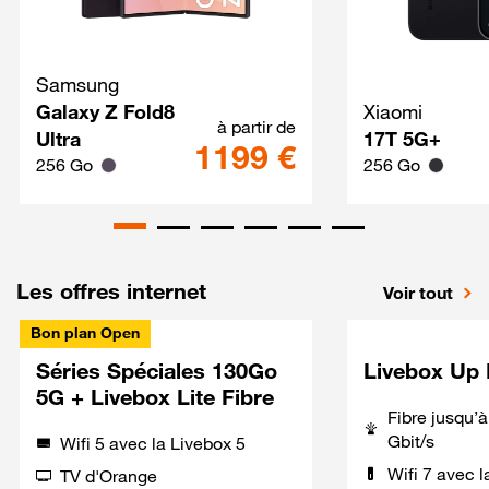
Samsung
Galaxy Z Fold8 Ultra Techno
Galaxy Z Fold8
Xiaomi
à partir de
Ultra
17T 5G+
1199 €
256 Go
256 Go
Les offres internet
Voir tout
Bon plan Open
Séries Spéciales 130Go
Livebox Up 
5G + Livebox Lite Fibre
Fibre jusqu’
Gbit/s
Wifi 5 avec la Livebox 5
Wifi 7 avec l
TV d'Orange