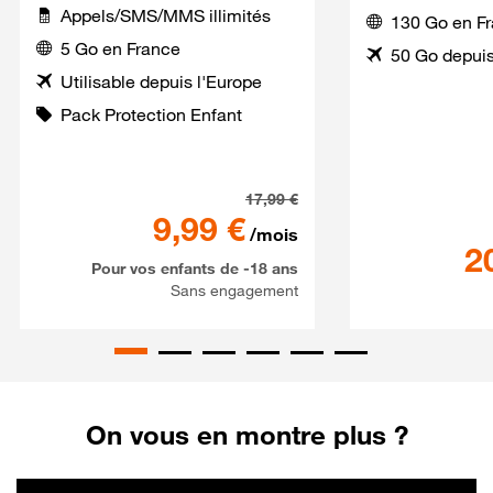
Appels/SMS/MMS illimités
130 Go en F
5 Go en France
50 Go depuis
Utilisable depuis l'Europe
Pack Protection Enfant
Série Spéciale SaferPhone 
17,99
€
9,99
€
/mois
2
Pour vos enfants de -18 ans
Sans engagement
On vous en montre plus ?