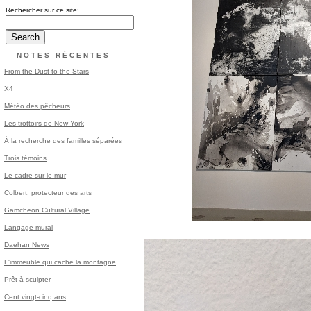
Rechercher sur ce site:
NOTES RÉCENTES
From the Dust to the Stars
X4
Météo des pêcheurs
Les trottoirs de New York
À la recherche des familles séparées
Trois témoins
Le cadre sur le mur
Colbert, protecteur des arts
Gamcheon Cultural Village
Langage mural
Daehan News
L'immeuble qui cache la montagne
Prêt-à-sculpter
Cent vingt-cinq ans