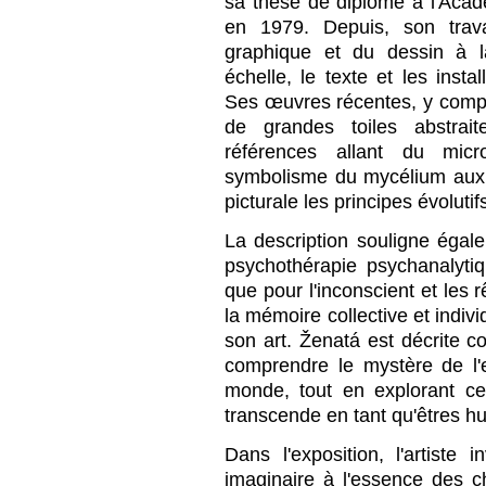
sa thèse de diplôme à l'Aca
en 1979. Depuis, son trava
graphique et du dessin à l
échelle, le texte et les insta
Ses œuvres récentes, y compr
de grandes toiles abstrai
références allant du mi
symbolisme du mycélium aux é
picturale les principes évolutif
La description souligne égalem
psychothérapie psychanalytiqu
que pour l'inconscient et le
la mémoire collective et indivi
son art. Ženatá est décrite
comprendre le mystère de l'
monde, tout en explorant c
transcende en tant qu'êtres h
Dans l'exposition, l'artiste 
imaginaire à l'essence des 