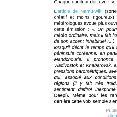
Chaque auditeur doit avoir so
L'
article de Namu-wiki
(sorte
créatif et moins rigoureux
métérologues avoue plus ouve
cette émission : «
On pourr
météo ordinaire, mais il fait l
de son accent inhabituel (...).
lorsqu'il décrit le temps qu'i
péninsule coréenne, en parti
Mandchourie. Il prononc
Vladivostok et Khabarovsk, a
pressions barométriques, ave
qui, associé aux condition
régions (il y fait très froid
sentiment d'effroi inexprimé
Deepl). Même pour les rares
derrière cette voix semble s'en
Publi
(
lie