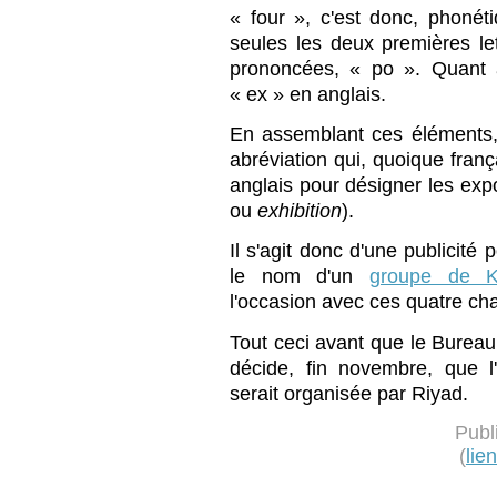
« four », c'est donc, phoné
seules les deux premières le
prononcées, « po ». Quant à
« ex » en anglais.
En assemblant ces éléments,
abréviation qui, quoique fran
anglais pour désigner les expo
ou
exhibition
).
Il s'agit donc d'une publicité 
le nom d'un
groupe de K
l'occasion avec ces quatre ch
Tout ceci avant que le Bureau
décide, fin novembre, que l
serait organisée par Riyad.
Publ
(
lie