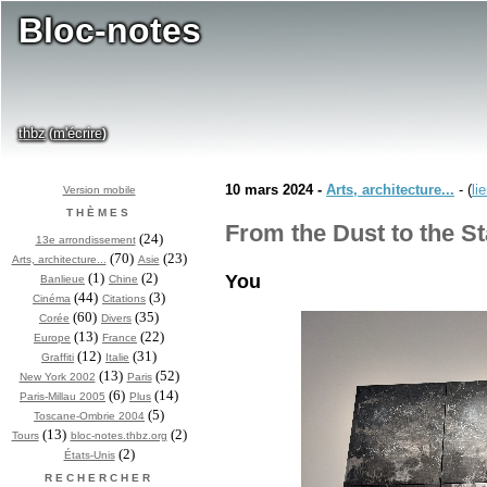
Bloc-notes
thbz
m'écrire
(
)
10 mars 2024 -
Arts, architecture...
- (
li
Version mobile
THÈMES
From the Dust to the St
(24)
13e arrondissement
(70)
(23)
Arts, architecture...
Asie
(1)
(2)
You
Banlieue
Chine
(44)
(3)
Cinéma
Citations
(60)
(35)
Corée
Divers
(13)
(22)
Europe
France
(12)
(31)
Graffiti
Italie
(13)
(52)
New York 2002
Paris
(6)
(14)
Paris-Millau 2005
Plus
(5)
Toscane-Ombrie 2004
(13)
(2)
Tours
bloc-notes.thbz.org
(2)
États-Unis
RECHERCHER