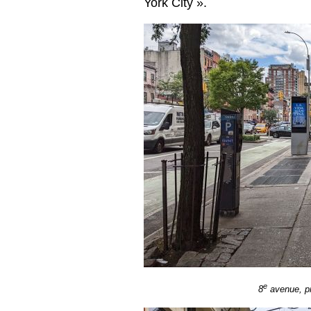
York City ».
e
8
avenue, pr