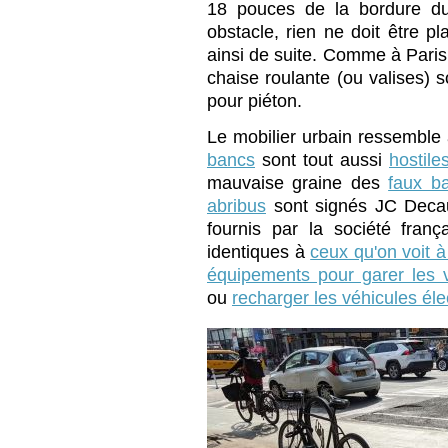
18 pouces de la bordure du t
obstacle, rien ne doit être p
ainsi de suite. Comme à Pari
chaise roulante (ou valises) 
pour piéton.
Le mobilier urbain ressemble à
bancs
sont tout aussi
hostile
mauvaise graine des
faux b
abribus
sont signés JC Deca
fournis par la société fran
identiques à
ceux qu'on voit à
équipements pour garer les 
ou
recharger les véhicules éle