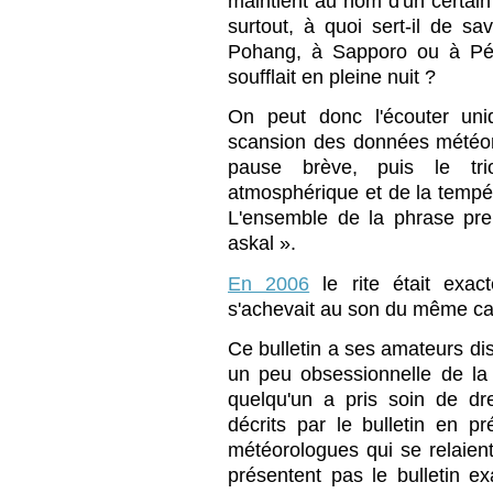
maintient au nom d'un certain
surtout, à quoi sert-il de sav
Pohang, à Sapporo ou à Péki
soufflait en pleine nuit ?
On peut donc l'écouter uni
scansion des données météor
pause brève, puis le tr
atmosphérique et de la tempé
L'ensemble de la phrase pr
askal ».
En 2006
le rite était exac
s'achevait au son du même car
Ce bulletin a ses amateurs dis
un peu obsessionnelle de l
quelqu'un a pris soin de dre
décrits par le bulletin en p
météorologues qui se relaient
présentent pas le bulletin 