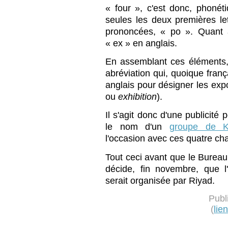
« four », c'est donc, phoné
seules les deux premières le
prononcées, « po ». Quant à
« ex » en anglais.
En assemblant ces éléments,
abréviation qui, quoique fran
anglais pour désigner les expo
ou
exhibition
).
Il s'agit donc d'une publicité 
le nom d'un
groupe de K
l'occasion avec ces quatre ch
Tout ceci avant que le Bureau
décide, fin novembre, que l
serait organisée par Riyad.
Publ
(
lie