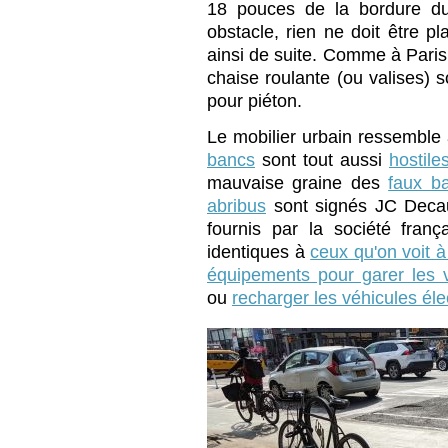
18 pouces de la bordure du t
obstacle, rien ne doit être p
ainsi de suite. Comme à Pari
chaise roulante (ou valises) 
pour piéton.
Le mobilier urbain ressemble à
bancs
sont tout aussi
hostile
mauvaise graine des
faux b
abribus
sont signés JC Deca
fournis par la société fran
identiques à
ceux qu'on voit à
équipements pour garer les 
ou
recharger les véhicules éle