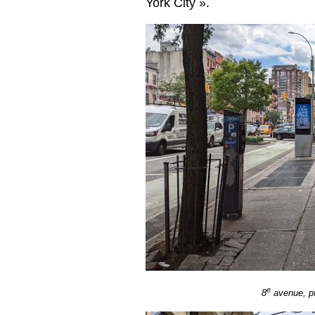
York City ».
e
8
avenue, pr