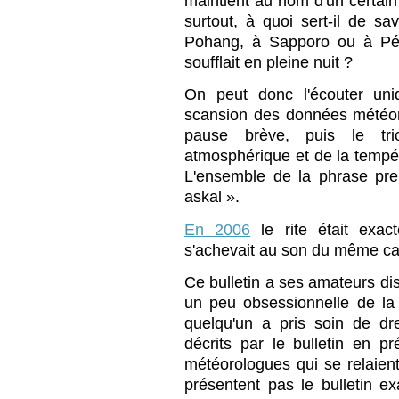
maintient au nom d'un certain
surtout, à quoi sert-il de sav
Pohang, à Sapporo ou à Péki
soufflait en pleine nuit ?
On peut donc l'écouter uni
scansion des données météor
pause brève, puis le tr
atmosphérique et de la tempé
L'ensemble de la phrase pr
askal ».
En 2006
le rite était exac
s'achevait au son du même car
Ce bulletin a ses amateurs dis
un peu obsessionnelle de l
quelqu'un a pris soin de dre
décrits par le bulletin en p
météorologues qui se relaient
présentent pas le bulletin 