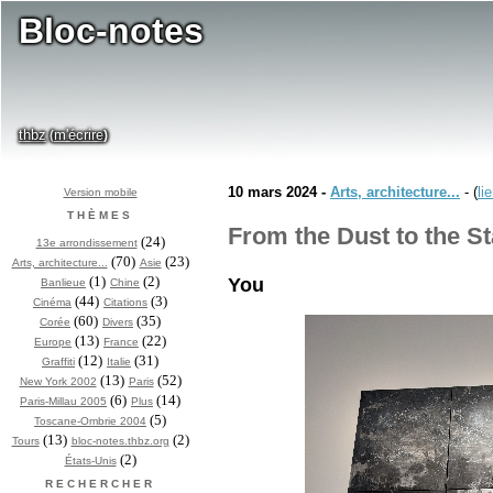
Bloc-notes
thbz
m'écrire
(
)
10 mars 2024 -
Arts, architecture...
- (
li
Version mobile
THÈMES
From the Dust to the St
(24)
13e arrondissement
(70)
(23)
Arts, architecture...
Asie
(1)
(2)
You
Banlieue
Chine
(44)
(3)
Cinéma
Citations
(60)
(35)
Corée
Divers
(13)
(22)
Europe
France
(12)
(31)
Graffiti
Italie
(13)
(52)
New York 2002
Paris
(6)
(14)
Paris-Millau 2005
Plus
(5)
Toscane-Ombrie 2004
(13)
(2)
Tours
bloc-notes.thbz.org
(2)
États-Unis
RECHERCHER