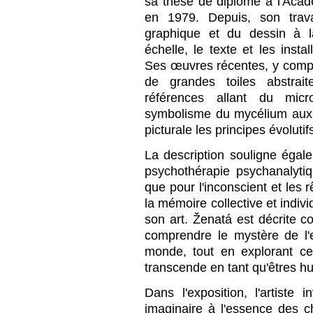
sa thèse de diplôme à l'Aca
en 1979. Depuis, son trava
graphique et du dessin à l
échelle, le texte et les insta
Ses œuvres récentes, y compr
de grandes toiles abstrai
références allant du mi
symbolisme du mycélium aux é
picturale les principes évolutif
La description souligne égalem
psychothérapie psychanalytiqu
que pour l'inconscient et le
la mémoire collective et indivi
son art. Ženatá est décrite
comprendre le mystère de l'
monde, tout en explorant c
transcende en tant qu'êtres h
Dans l'exposition, l'artiste 
imaginaire à l'essence des 