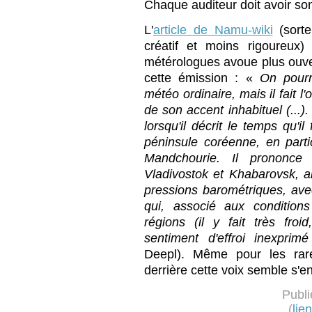
Chaque auditeur doit avoir so
L'
article de Namu-wiki
(sorte
créatif et moins rigoureux
métérologues avoue plus ouve
cette émission : «
On pourr
météo ordinaire, mais il fait l
de son accent inhabituel (...).
lorsqu'il décrit le temps qu'i
péninsule coréenne, en parti
Mandchourie. Il prononc
Vladivostok et Khabarovsk, a
pressions barométriques, ave
qui, associé aux condition
régions (il y fait très froid
sentiment d'effroi inexprimé
Deepl). Même pour les rares
derrière cette voix semble s'en
Publi
(
lie