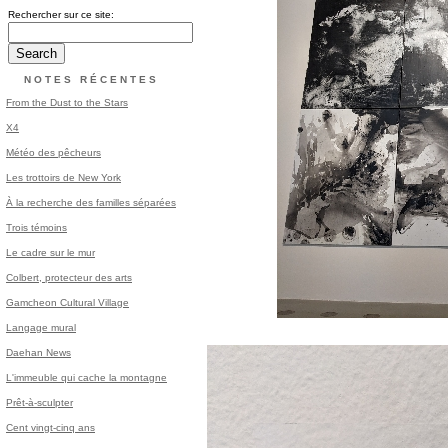
Rechercher sur ce site:
NOTES RÉCENTES
From the Dust to the Stars
X4
Météo des pêcheurs
Les trottoirs de New York
À la recherche des familles séparées
Trois témoins
Le cadre sur le mur
Colbert, protecteur des arts
Gamcheon Cultural Village
Langage mural
Daehan News
L'immeuble qui cache la montagne
Prêt-à-sculpter
Cent vingt-cinq ans